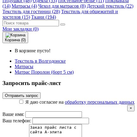
Подушки (48)
Одеяла (53)
Постельное белье (11)
Покрывала
(14)
Матрасы (4)
Чехол для матрасов (8)
Детский текстиль (22)
Текстиль для гостиниц (28)
Текстиль для общежитий и
хостелов (15)
Ткани (194)
Мои закладки (0)
Корзина (0)
В корзине пусто!
Текстиль в Волгодонске
Матрасы
Матрас Поролон (борт 5 см)
Запросить прайс-лист
Отправить запрос
Я даю согласие на
обработку персональных данных
×
Ваше имя:
Ваш телефон: