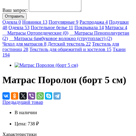
Ваш запрос:
Отправить
Одеяла
0
Новинки
13
Популярные
9
Распродажа
4
Подушки
48
Одеяла
53
Постельное белье
11
Покрывала
14
Матрасы
4
Матрасы Ортопедические (0)
Матрасы Пенополиуретан
(2)
Матрасы бамбуковое волокно (струтопласт) (2)
Чехол для матрасов
8
Детский текстиль
22
Текстиль для
гостиниц
28
Текстиль для общежитий и хостелов
15
Ткани
194
Матрас Поролон (борт 5 см)
Предыдущий товар
В наличии
Цена:
738 ₽
Характеристики