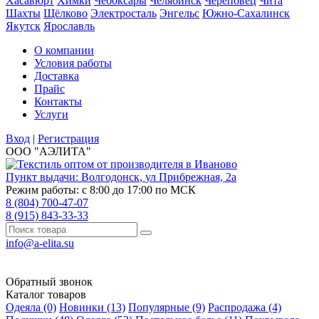
Хасавюрт
Химки
Чебоксары
Челябинск
Череповец
Чита
Шахты
Щёлково
Электросталь
Энгельс
Южно-Сахалинск
Якутск
Ярославль
О компании
Условия работы
Доставка
Прайс
Контакты
Услуги
Вход
|
Регистрация
ООО "АЭЛИТА"
Пункт выдачи:
Волгодонск
,
ул Прибрежная, 2а
Режим работы: с 8:00 до 17:00 по МСК
8 (804) 700-47-07
8 (915) 843-33-33
info@a-elita.su
Обратный звонок
Каталог товаров
Одеяла (0)
Новинки (13)
Популярные (9)
Распродажа (4)