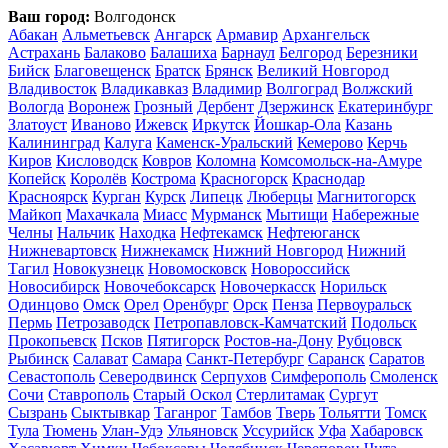
Ваш город:
Волгодонск
Абакан
Альметьевск
Ангарск
Армавир
Архангельск
Астрахань
Балаково
Балашиха
Барнаул
Белгород
Березники
Бийск
Благовещенск
Братск
Брянск
Великий Новгород
Владивосток
Владикавказ
Владимир
Волгоград
Волжский
Вологда
Воронеж
Грозный
Дербент
Дзержинск
Екатеринбург
Златоуст
Иваново
Ижевск
Иркутск
Йошкар-Ола
Казань
Калининград
Калуга
Каменск-Уральский
Кемерово
Керчь
Киров
Кисловодск
Ковров
Коломна
Комсомольск-на-Амуре
Копейск
Королёв
Кострома
Красногорск
Краснодар
Красноярск
Курган
Курск
Липецк
Люберцы
Магнитогорск
Майкоп
Махачкала
Миасс
Мурманск
Мытищи
Набережные
Челны
Нальчик
Находка
Нефтекамск
Нефтеюганск
Нижневартовск
Нижнекамск
Нижний Новгород
Нижний
Тагил
Новокузнецк
Новомосковск
Новороссийск
Новосибирск
Новочебоксарск
Новочеркасск
Норильск
Одинцово
Омск
Орел
Оренбург
Орск
Пенза
Первоуральск
Пермь
Петрозаводск
Петропавловск-Камчатский
Подольск
Прокопьевск
Псков
Пятигорск
Ростов-на-Дону
Рубцовск
Рыбинск
Салават
Самара
Санкт-Петербург
Саранск
Саратов
Севастополь
Северодвинск
Серпухов
Симферополь
Смоленск
Сочи
Ставрополь
Старый Оскол
Стерлитамак
Сургут
Сызрань
Сыктывкар
Таганрог
Тамбов
Тверь
Тольятти
Томск
Тула
Тюмень
Улан-Удэ
Ульяновск
Уссурийск
Уфа
Хабаровск