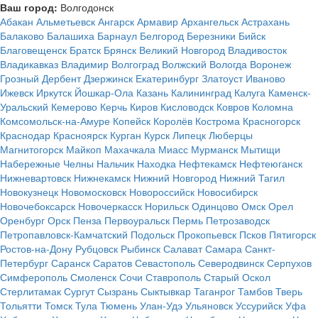
Ваш город:
Волгодонск
Абакан
Альметьевск
Ангарск
Армавир
Архангельск
Астрахань
Балаково
Балашиха
Барнаул
Белгород
Березники
Бийск
Благовещенск
Братск
Брянск
Великий Новгород
Владивосток
Владикавказ
Владимир
Волгоград
Волжский
Вологда
Воронеж
Грозный
Дербент
Дзержинск
Екатеринбург
Златоуст
Иваново
Ижевск
Иркутск
Йошкар-Ола
Казань
Калининград
Калуга
Каменск-
Уральский
Кемерово
Керчь
Киров
Кисловодск
Ковров
Коломна
Комсомольск-на-Амуре
Копейск
Королёв
Кострома
Красногорск
Краснодар
Красноярск
Курган
Курск
Липецк
Люберцы
Магнитогорск
Майкоп
Махачкала
Миасс
Мурманск
Мытищи
Набережные Челны
Нальчик
Находка
Нефтекамск
Нефтеюганск
Нижневартовск
Нижнекамск
Нижний Новгород
Нижний Тагил
Новокузнецк
Новомосковск
Новороссийск
Новосибирск
Новочебоксарск
Новочеркасск
Норильск
Одинцово
Омск
Орел
Оренбург
Орск
Пенза
Первоуральск
Пермь
Петрозаводск
Петропавловск-Камчатский
Подольск
Прокопьевск
Псков
Пятигорск
Ростов-на-Дону
Рубцовск
Рыбинск
Салават
Самара
Санкт-
Петербург
Саранск
Саратов
Севастополь
Северодвинск
Серпухов
Симферополь
Смоленск
Сочи
Ставрополь
Старый Оскол
Стерлитамак
Сургут
Сызрань
Сыктывкар
Таганрог
Тамбов
Тверь
Тольятти
Томск
Тула
Тюмень
Улан-Удэ
Ульяновск
Уссурийск
Уфа